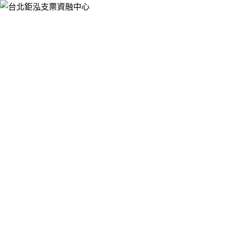
跳
台北鉅泓支票資融中心
至
提供票貼借錢、支票借款、銀行支票貼現、支票融資週轉，服
主
務於大台北押免保快速辦，手續簡便，有票就可辦理支票借
要
款、票貼，免聯徵，不影響您銀行信用，讓您靈活資金的運
內
用。
容
台北支票借錢最快15分鐘就能確認額度，
簽約後資金立即到帳
台北支票借錢
只要年滿20歲、備齊雙證件與有效個人支票，就
能向合法機構申請周轉金，無需提供財力證明或保證人，審核
流程簡便快速，短期票據則適合應對臨時資金缺口，還款期限
可與票期匹配，避免資金錯配壓力，台北支票借錢還會根據票
據類型與借款人資質調整利率，確保方案兼具靈活性與合理
性，成為台北企業規劃資金流的靈活工具。