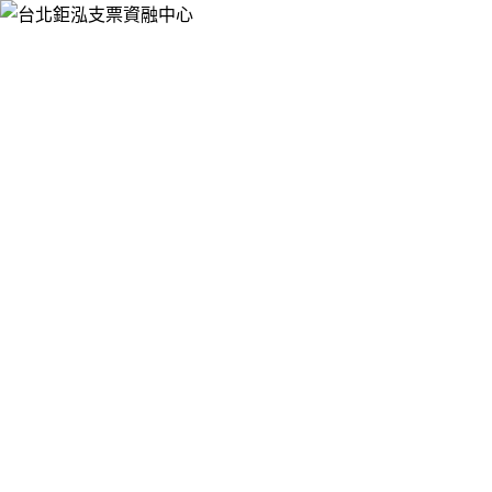
跳
台北鉅泓支票資融中心
至
提供票貼借錢、支票借款、銀行支票貼現、支票融資週轉，服
主
務於大台北押免保快速辦，手續簡便，有票就可辦理支票借
要
款、票貼，免聯徵，不影響您銀行信用，讓您靈活資金的運
內
用。
容
台北票貼借錢助力創業夢，資金支持不含
糊
台北有許多有志創業的年輕人與小商家，創業初期、擴張階段
都需要充足的資金支持，
台北票貼借錢
助力在地創業夢，為創
業者提供靈活、快速的資金支持，不耽誤創業進度，不論是創
業啟動資金、店面裝修、設備採購，還是創業過程中的週轉資
金，都能通過支票借款快速獲得，我們理解創業的艱辛與資金
需求的急迫性，審核流程優化，還款方案可配合創業週期調
整，減輕創業者的財務壓力，台北票貼借錢做在地創業者的資
金後盾，助力夢想落地、事業成長。