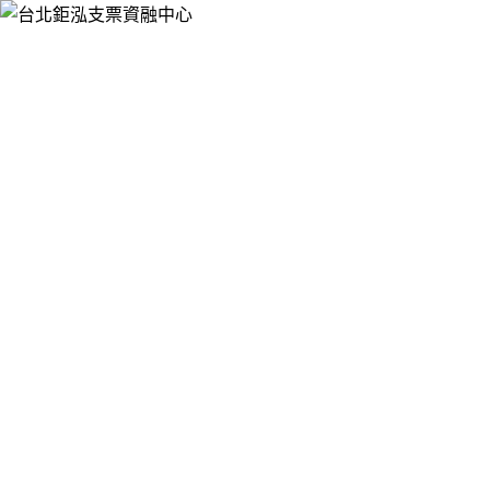
跳
台北鉅泓支票資融中心
至
提供票貼借錢、支票借款、銀行支票貼現、支票融資週轉，服
主
務於大台北押免保快速辦，手續簡便，有票就可辦理支票借
要
款、票貼，免聯徵，不影響您銀行信用，讓您靈活資金的運
內
用。
容
台北支票貼現注重客戶的保密性，讓您安
心有保障
台北支票貼現
為客戶規劃多元化的借款方案，以更低息的條件
為客人做最佳選擇，收費公道沒有錢莊的高利壓力，沒有銀行
高門檻限制，為您搭配最低利率的票貼貸款，能依據您的借錢
條件，量身設定其借款需求，而且信用良好，沒有銀行繁鎖手
續，提供最適合的支票借款方案，多年來秉持著誠信助人的經
營原則，只要您有資金上的困難，聯合大當舖以更低息的規劃
竭誠為您解決。