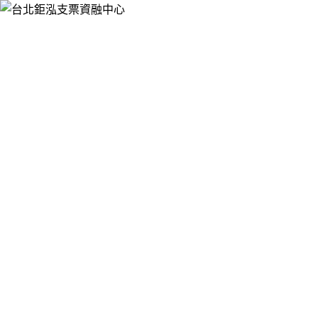
跳
台北鉅泓支票資融中心
至
提供票貼借錢、支票借款、銀行支票貼現、支票融資週轉，服
主
務於大台北押免保快速辦，手續簡便，有票就可辦理支票借
要
款、票貼，免聯徵，不影響您銀行信用，讓您靈活資金的運
內
用。
容
台北支票借款將支客票具體轉為營運資
金，解決您臨時資金週轉問題
台北支票借款
不論是何種支票，不需其他擔保人或其他擔保
品，只要憑貼現票據即可辦理票貼，不佔銀行信用額度，比銀
行放款速度更快，年滿18歲之國民皆可辦理支票貼現，將支客
票具體轉為營運資金來！我們的申辦手續較為寬鬆、不需拉聯
徵、不需看信用紀錄，還款方式採隨借隨還、不綁約，可隨時
還款不計算違約金，台北支票借款能給予你專業親切的服務以
及最優惠的借貸方案！