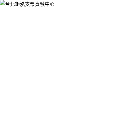
跳
台北鉅泓支票資融中心
至
提供票貼借錢、支票借款、銀行支票貼現、支票融資週轉，服
主
務於大台北押免保快速辦，手續簡便，有票就可辦理支票借
要
款、票貼，免聯徵，不影響您銀行信用，讓您靈活資金的運
內
用。
容
台北支票借款將支客票具體轉為營運資
金，解決您臨時資金週轉問題
台北支票借款
支持個人票，公司票，客票，不佔銀行信用額
度，比銀行放款速度更快，年滿18歲之國民皆可辦理支票貼
現，申辦速度快、還款彈性、額度高，與銀行相較，我們的申
辦手續較為寬鬆、不需拉聯徵、不需看信用紀錄，不僅票貼利
息計算低，額度也非常高，且撥款速度快！台北支票借款的工
作人員都是非常專業的，可以根據借款人的實際情況帶來更好
的借款服務，會解決每一位客戶的需求。