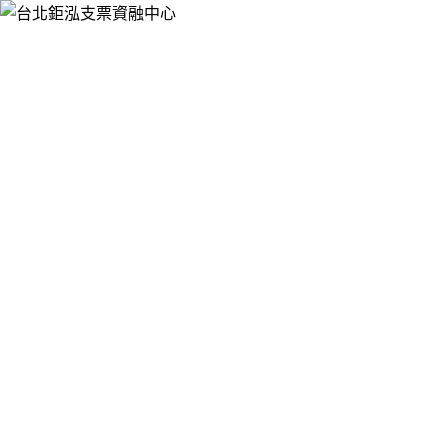
跳
台北鉅泓支票資融中心
至
提供票貼借錢、支票借款、銀行支票貼現、支票融資週轉，服
主
務於大台北押免保快速辦，手續簡便，有票就可辦理支票借
要
款、票貼，免聯徵，不影響您銀行信用，讓您靈活資金的運
內
用。
容
台北支票借錢讓您資金調度上更加有保
障，減輕生活的壓力
台北支票借錢
為您提供合法借貸管道，解決你急需用錢的困
境，比銀行額度更高，門檻更低，放款更快速，讓您不僅週轉
方便，更減輕您的還款壓力，讓您隨時備有資金談生意，包括
客票、匯票、本票等我們都能提供還款服務，台北支票借錢讓
您的資金運用更加便利。
作
發
分
者
佈
類
admin
2023 年 2 月 7 日
2023 年 2 月 7 日
台北支票借錢