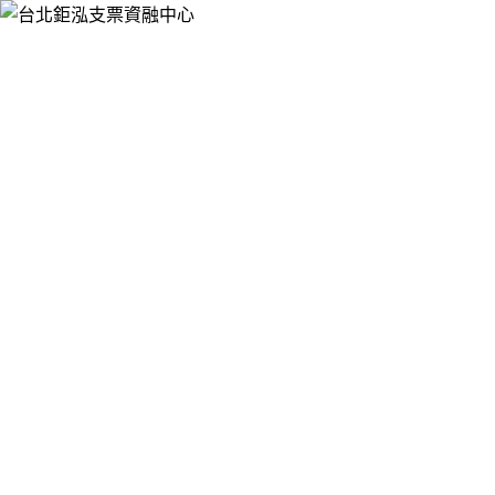
跳
台北鉅泓支票資融中心
至
提供票貼借錢、支票借款、銀行支票貼現、支票融資週轉，服
主
要
台北支票借錢快速解决您的資金需求，是
內
容
台北支票借錢
為您提供一個安心借貸的好處所，為您解決欠錢
票借錢秉持快速票貼、便利的精神來服務客戶，其實只要到正
作
發
分
者
佈
類
admin
2022 年 6 月 8 日
2022 年 6 月 8 日
台北支票借錢
日
上
上一篇文章
台北票貼借錢以最快而又安全的速度解决您資金需
文
期:
一
下
下一篇文章
台北支票貼現滿足你的各種貸款需求，解決您的資
章
篇
一
分類
導
文
篇
章:
文
覽
章:
台北支票借款
台北支票借錢