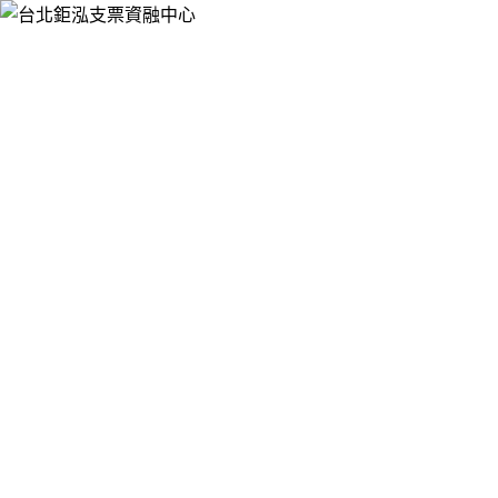
跳
台北鉅泓支票資融中心
至
提供票貼借錢、支票借款、銀行支票貼現、支票融資週轉，服
主
務於大台北押免保快速辦，手續簡便，有票就可辦理支票借
要
款、票貼，免聯徵，不影響您銀行信用，讓您靈活資金的運
內
用。
容
台北票貼借錢為不同的需求規劃客制化的
方案，解决您資金需求的各種問題
本公司秉持著公開、誠信、便捷的經營理念來服務每一位客
戶，一路走來皆替客戶做最好的服務與借款規劃，
台北票貼借
錢
擁有雄厚財力與豐富貸款經驗，免押保，手續簡單，有支票
就借款，免聯徵，不影響您銀行信用，提供票貼借錢、支票借
款，公司票、客票、個人票幫您過錢關。
作
發
分
者
佈
類
admin
2022 年 5 月 17 日
2022 年 5 月 17 日
台北票貼借錢