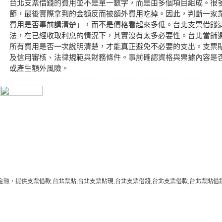
台北支票借錢的費用並不是單一數字，而是由多個項目組成。很
節，最後實際拿到的金額反而被額外費用吃掉。因此，判斷一家
費用是否事前講清楚」，而不是價格看起來多低。
台北支票借錢
法，在已經收取利息的情況下，其實沒有太多必要性。台北當鋪
所有費用是否一次說明清楚，才能真正避免不必要的支出。支票
及信用審核、法律規範與財務條件。事前確認資格與票據內容是
或產生額外風險。
金融，提供
支票借款
,
台北票貼
,
台北支票貼現
,
台北支票借錢
,
台北支票借款
,
台北票貼借