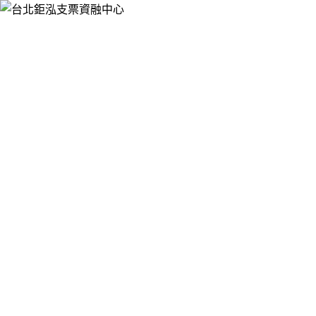
跳
台北鉅泓支票資融中心
至
提供票貼借錢、支票借款、銀行支票貼現、支票融資週轉，服
主
務於大台北押免保快速辦，手續簡便，有票就可辦理支票借
要
款、票貼，免聯徵，不影響您銀行信用，讓您靈活資金的運
內
用。
容
作者:
admin
台北票貼為缺錢，急需資金周轉的客戶提
供專業完善的服務與諮詢
台北票貼
主要營業項目是以票貼，借款，借貸，短期融資為
主，秉持著以客為尊的信念，為客戶創造最大的福祉，擁有雄
厚財力與豐富貸款經驗，珍惜為每位客戶服務的機會，累積無
數成功案件及專業理財能力，少了銀行繁瑣的手續，給您方便
周轉，幫助客戶度過難關。